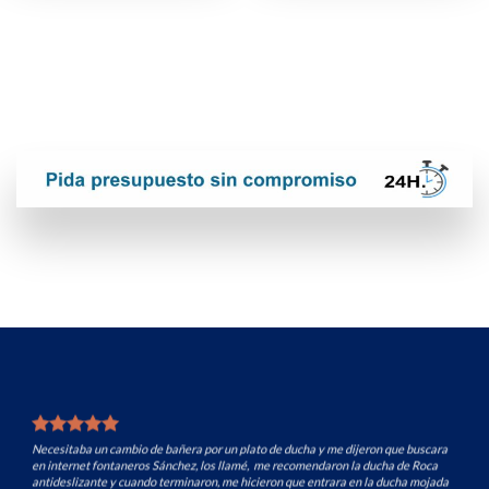
 plato de ducha y me dijeron que buscara
Pedí dos presupuestos y el fontaneros
lamé, me recomendaron la ducha de Roca
el termo eléctrico que tenía en el mue
e hicieron que entrara en la ducha mojada